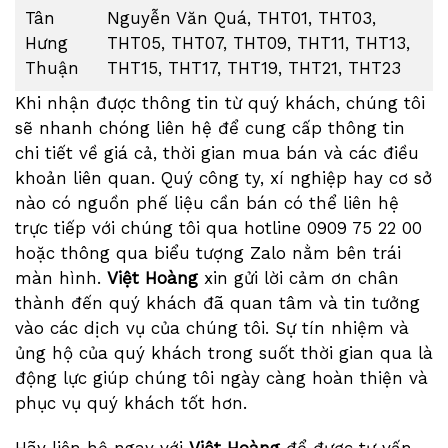
Tân
Nguyễn Văn Quá, THT01, THT03,
Hưng
THT05, THT07, THT09, THT11, THT13,
Thuận
THT15, THT17, THT19, THT21, THT23
Khi nhận được thông tin từ quý khách, chúng tôi
sẽ nhanh chóng liên hệ để cung cấp thông tin
chi tiết về giá cả, thời gian mua bán và các điều
khoản liên quan. Quý công ty, xí nghiệp hay cơ sở
nào có nguồn phế liệu cần bán có thể liên hệ
trực tiếp với chúng tôi qua hotline 0909 75 22 00
hoặc thông qua biểu tượng Zalo nằm bên trái
màn hình.
Việt Hoàng
xin gửi lời cảm ơn chân
thành đến quý khách đã quan tâm và tin tưởng
vào các dịch vụ của chúng tôi. Sự tín nhiệm và
ủng hộ của quý khách trong suốt thời gian qua là
động lực giúp chúng tôi ngày càng hoàn thiện và
phục vụ quý khách tốt hơn.
Hãy liên hệ ngay với
Việt Hoàng
để được tư vấn