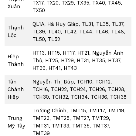
TX17, TX20, TX29, TX35, TX40, TX45,
Xuân
TX50
QL1A, Hà Huy Giáp, TL31, TL35, TL37,
Thạnh
TL39, TL40, TL42, TL44, TL46, TL48,
Lộc
TL50, TL52
HT13, HT15, HT17, HT21, Nguyễn Ảnh
Hiệp
Thủ, HT25, HT29, HT31, HT35, HT37,
Thành
HT39, HT41, HT43
Tân
Nguyễn Thị Búp, TCH10, TCH12,
Chánh
TCH16, TCH22, TCH24, TCH26, TCH28,
Hiệp
TCH30, TCH32, TCH34, TCH36, TCH38
Trường Chinh, TMT15, TMT17, TMT19,
Trung
TMT23, TMT25, TMT27, TMT29,
Mỹ Tây
TMT31, TMT33, TMT35, TMT37,
TMT39