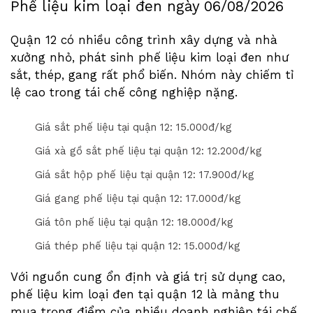
Phế liệu kim loại đen ngày
06/08/2026
Quận 12 có nhiều công trình xây dựng và nhà
xưởng nhỏ, phát sinh phế liệu kim loại đen như
sắt, thép, gang rất phổ biến. Nhóm này chiếm tỉ
lệ cao trong tái chế công nghiệp nặng.
Giá sắt phế liệu tại quận 12: 1
5
.000đ/kg
Giá xà gồ sắt phế liệu tại quận 12: 1
2
.
2
00đ/kg
Giá sắt hộp phế liệu tại quận 12: 1
7
.
9
00đ/kg
Giá gang phế liệu tại quận 12: 1
7
.000đ/kg
Giá tôn phế liệu tại quận 12: 1
8
.000đ/kg
Giá thép phế liệu tại quận 12: 1
5
.000đ/kg
Với nguồn cung ổn định và giá trị sử dụng cao,
phế liệu kim loại đen tại quận 12 là mảng thu
mua trọng điểm của nhiều doanh nghiệp tái chế