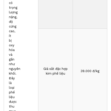
có
trọng
lượng
nặng,
độ
cứng
cao,
ít
bị
oxy
hóa
và
gần
như
nguyên
Giá sắt đặc hợp
3
9
.000 đ/kg
khối.
kim phế liệu
Đây
là
loại
phế
liệu
được
thu