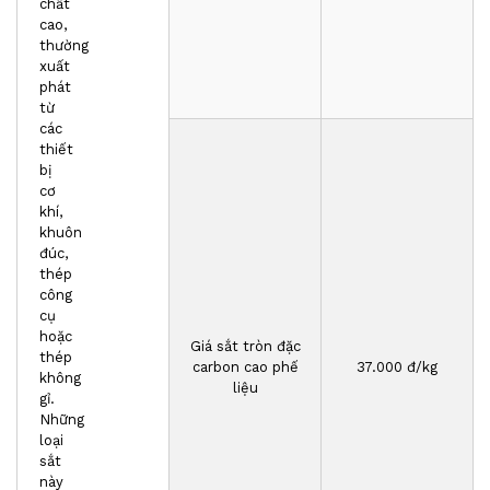
chất
cao,
thường
xuất
phát
từ
các
thiết
bị
cơ
khí,
khuôn
đúc,
thép
công
cụ
hoặc
Giá sắt tròn đặc
thép
carbon cao phế
3
7
.000 đ/kg
không
liệu
gỉ.
Những
loại
sắt
này