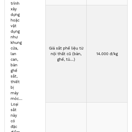
trình
xây
dựng
hoặc
vật
dụng
như
khung
cửa,
Giá sắt phế liệu từ
lan
nội thất cũ (bàn,
1
4
.000 đ/kg
can,
ghế, tủ...)
bàn
ghế
sắt,
thiết
bị
máy
móc…
Loại
sắt
này
có
đặc