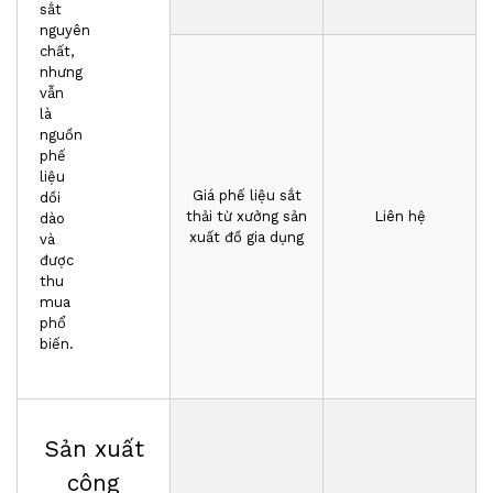
sắt
nguyên
chất,
nhưng
vẫn
là
nguồn
phế
liệu
Giá phế liệu sắt
dồi
thải từ xưởng sản
Liên hệ
dào
xuất đồ gia dụng
và
được
thu
mua
phổ
biến.
Sản xuất
công