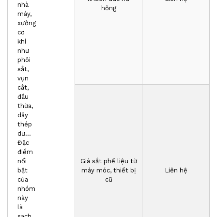
nhà
hỏng
máy,
xưởng
cơ
khí
như
phôi
sắt,
vụn
cắt,
đầu
thừa,
dây
thép
dư…
Đặc
điểm
nổi
Giá sắt phế liệu từ
bật
máy móc, thiết bị
Liên hệ
của
cũ
nhóm
này
là
sạch,