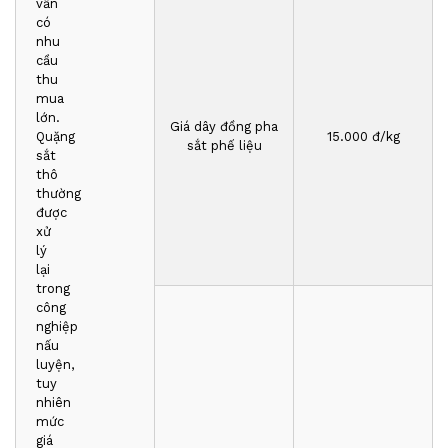
vẫn
có
nhu
cầu
thu
mua
lớn.
Giá dây đồng pha
Quặng
1
5
.000 đ/kg
sắt phế liệu
sắt
thô
thường
được
xử
lý
lại
trong
công
nghiệp
nấu
luyện,
tuy
nhiên
mức
giá