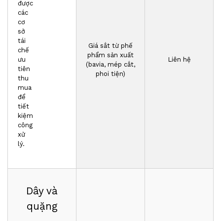
được
các
cơ
sở
tái
Giá sắt từ phế
chế
phẩm sản xuất
ưu
Liên hệ
(bavia, mép cắt,
tiên
phoi tiện)
thu
mua
để
tiết
kiệm
công
xử
lý.
Dây và
quặng