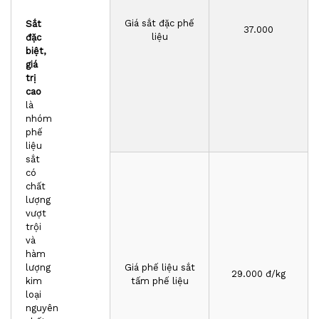
Giá sắt đặc phế
Sắt
37.000
liệu
đặc
biệt,
giá
trị
cao
là
nhóm
phế
liệu
sắt
có
chất
lượng
vượt
trội
và
hàm
lượng
Giá phế liệu sắt
2
9
.000 đ/kg
kim
tấm phế liệu
loại
nguyên