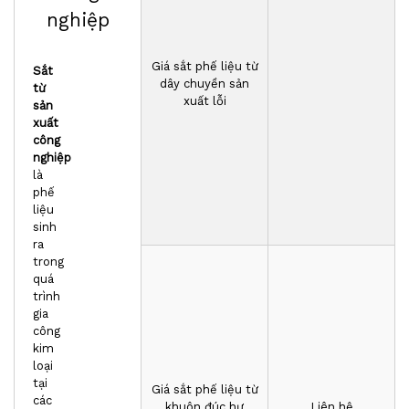
nghiệp
Giá sắt phế liệu từ
Sắt
dây chuyền sản
từ
xuất lỗi
sản
xuất
công
nghiệp
là
phế
liệu
sinh
ra
trong
quá
trình
gia
công
kim
loại
tại
Giá sắt phế liệu từ
các
khuôn đúc hư
Liên hệ