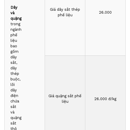
Dây
Giá dây sắt thép
26.000
và
phế liệu
quặng
trong
ngành
phế
liệu
bao
gồm
dây
sắt,
dây
thép
buộc,
lõi
dây
điện
Giá quặng sắt phế
2
6
.000 đ/kg
chứa
liệu
sắt
và
quặng
sắt
thô