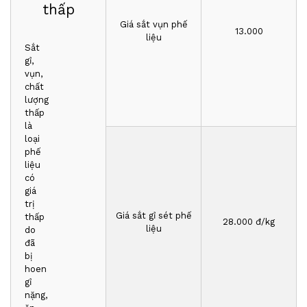
thấp
Giá sắt vụn phế
13.000
liệu
Sắt
gỉ,
vụn,
chất
lượng
thấp
là
loại
phế
liệu
có
giá
trị
Giá sắt gỉ sét phế
thấp
2
8
.000 đ/kg
liệu
do
đã
bị
hoen
gỉ
nặng,