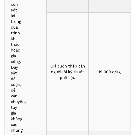
còn
sót
lại
trong
quá
trình
khai
thác
hoặc
gia
công.
Giá cuộn thép cán
Dây
nguội lỗi kỹ thuật
1
9
.000 đ/kg
sắt
phế liệu
dễ
cuộn,
dễ
vận
chuyển,
tuy
giá
không
cao
nhưng