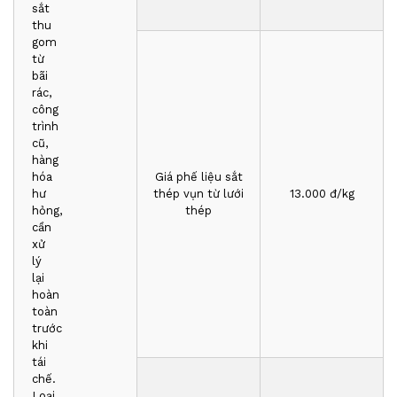
sắt
thu
gom
từ
bãi
rác,
công
trình
cũ,
hàng
hóa
Giá phế liệu sắt
hư
thép vụn từ lưới
1
3
.000 đ/kg
hỏng,
thép
cần
xử
lý
lại
hoàn
toàn
trước
khi
tái
chế.
Loại