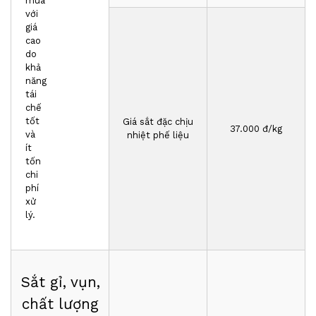
mua
với
giá
cao
do
khả
năng
tái
chế
tốt
Giá sắt đặc chịu
3
7
.000 đ/kg
và
nhiệt phế liệu
ít
tốn
chi
phí
xử
lý.
Sắt gỉ, vụn,
chất lượng