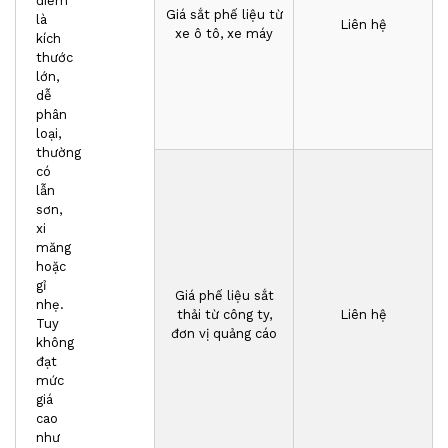
điểm
Giá sắt phế liệu từ
là
Liên hệ
xe ô tô, xe máy
kích
thước
lớn,
dễ
phân
loại,
thường
có
lẫn
sơn,
xi
măng
hoặc
gỉ
Giá phế liệu sắt
nhẹ.
thải từ công ty,
Liên hệ
Tuy
đơn vị quảng cáo
không
đạt
mức
giá
cao
như