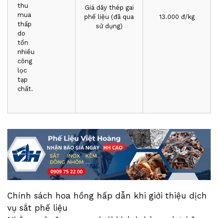
thu
Giá dây thép gai
mua
phế liệu (đã qua
1
3
.000 đ/kg
thấp
sử dụng)
do
tốn
nhiều
công
lọc
tạp
chất.
Chính sách hoa hồng hấp dẫn khi giới thiệu dịch
vụ sắt phế liệu