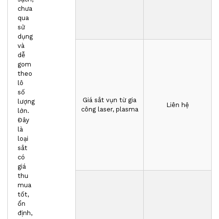
chưa
qua
sử
dụng
và
dễ
gom
theo
lô
số
Giá sắt vụn từ gia
lượng
Liên hệ
công laser, plasma
lớn.
Đây
là
loại
sắt
có
giá
thu
mua
tốt,
ổn
định,