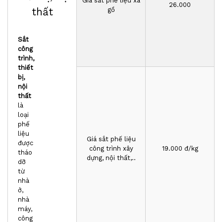
Giá sắt phế liệu xà
26.000
thất
gồ
Sắt
công
trình,
thiết
bị,
nội
thất
là
loại
phế
liệu
Giá sắt phế liệu
được
công trình xây
1
9
.000 đ/kg
tháo
dựng, nội thất,..
dỡ
từ
nhà
ở,
nhà
máy,
công