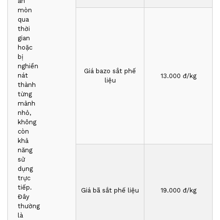
ăn
mòn
qua
thời
gian
hoặc
bị
nghiền
Giá bazo sắt phế
nát
1
3
.000 đ/kg
liệu
thành
từng
mảnh
nhỏ,
không
còn
khả
năng
sử
dụng
trực
tiếp.
Giá bã sắt phế liệu
1
9
.000 đ/kg
Đây
thường
là