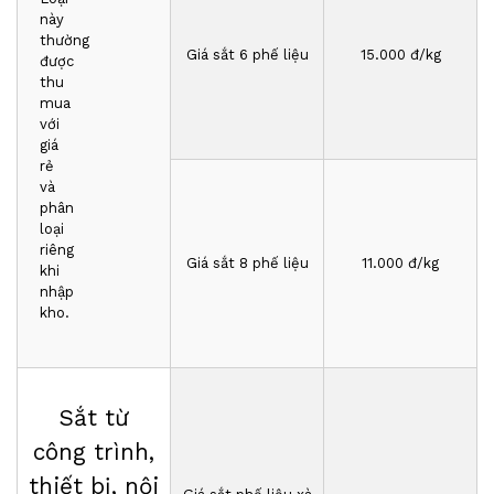
này
thường
Giá sắt 6 phế liệu
1
5
.000 đ/kg
được
thu
mua
với
giá
rẻ
và
phân
loại
riêng
Giá sắt 8 phế liệu
1
1
.000 đ/kg
khi
nhập
kho.
Sắt từ
công trình,
thiết bị, nội