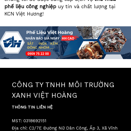
phế liệu công nghiệp
uy tín và chất lượng tại
KCN Việt Hương!
CÔNG TY TNHH MÔI TRƯỜNG
XANH VIỆT HOÀNG
THÔNG TIN LIÊN HỆ
MST: 0318692151
Địa chỉ: C2/7E Đường Nữ Dân Công, Ấp 3, Xã Vĩnh