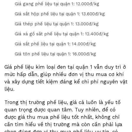
Giá gang phế liệu tại quận 1: 1
2
.000đ/kg
Giá sắt hộp phế liệu tại quận 1: 1
3
.
6
00đ/kg
Giá thép phế liệu tại quận 1: 1
3
.000đ/kg
Giá xà gồ sắt phế liệu tại quận 1: 1
2
.
4
00đ/kg
Giá sắt phế liệu tại quận 1: 1
4
.000đ/kg
Giá tôn phế liệu tại quận 1: 1
6
.000đ/kg
Giá phế liệu kim loại đen tại quận 1 vẫn duy trì ở
mức hấp dẫn, giúp nhiều đơn vị thu mua cơ khí
và xây dựng tiết kiệm đáng kể chi phí nguyên vật
liệu.
Trong thị trường phế liệu, giá cả luôn là yếu tố
quan trọng được quan tâm. Tuy nhiên, để có
được giá thu mua phế liệu tốt nhất, không chỉ
cần tìm hiểu về thị trường mà còn cần phải lựa
chọn đúng đơn vị thu mua phế liệu uy tín, có