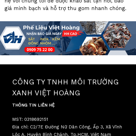
hệ với chúng tôi để được khảo sát tận nơi, báo
giá minh bạch và hỗ trợ thu gom nhanh chóng.
CÔNG TY TNHH MÔI TRƯỜNG
XANH VIỆT HOÀNG
THÔNG TIN LIÊN HỆ
MST: 0318692151
Địa chỉ: C2/7E Đường Nữ Dân Công, Ấp 3, Xã Vĩnh
Lộc A, Huyện Bình Chánh, Tp.HCM, Việt Nam